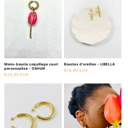
Mono-boucle coquillage cauri
Boucles d'oreilles - LIBELLA
personnalisé - OSHUN
Prix
€14,90 EUR
Prix
€23,90 EUR
habituel
habituel