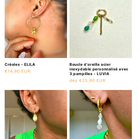
Créoles - ELILA
Boucle d'oreille acier
inoxydable personnalisé avec
Prix
€14,90 EUR
3 pampilles - LUVIA
habituel
Prix
dès €25,90 EUR
habituel