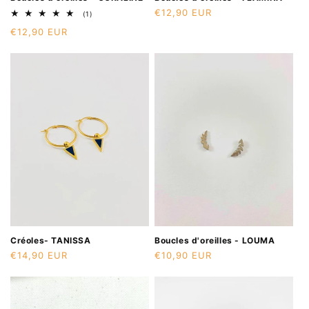
Prix
€12,90 EUR
1
(1)
total
habituel
Prix
€12,90 EUR
des
critiques
habituel
Créoles- TANISSA
Boucles d'oreilles - LOUMA
Prix
€14,90 EUR
Prix
€10,90 EUR
habituel
habituel