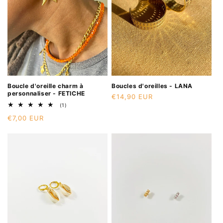
Boucle d'oreille charm à
Boucles d'oreilles - LANA
personnaliser - FETICHE
Prix
€14,90 EUR
1
(1)
habituel
total
Prix
€7,00 EUR
des
critiques
habituel