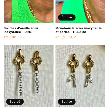
Épuisé
Boucles d'oreille acier
Monoboucle acier inoxydable
inoxydable - DROP
et perles - HELADA
Prix
€26,90 EUR
Prix
€14,90 EUR
habituel
habituel
Épuisé
Épuisé