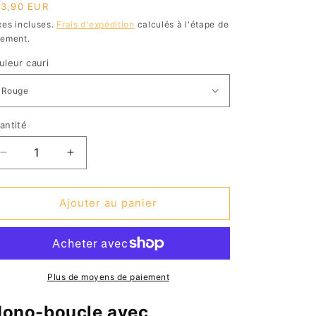
ix
3,90 EUR
bituel
xes incluses.
Frais d'expédition
calculés à l'étape de
iement.
uleur cauri
antité
Réduire
Augmenter
la
la
quantité
quantité
de
de
Ajouter au panier
Mono-
Mono-
boucle
boucle
coquillage
coquillage
cauri
cauri
personnalisé
personnalisé
Plus de moyens de paiement
-
-
OSHUN
OSHUN
ono-boucle avec