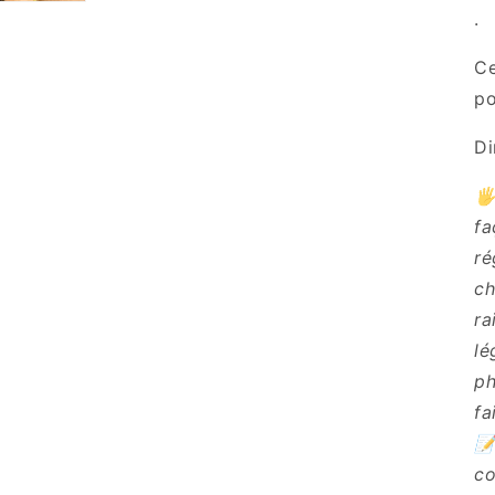
.
Ce
po
Di
🖐
fa
ré
ch
ra
lé
ph
fa
📝
co