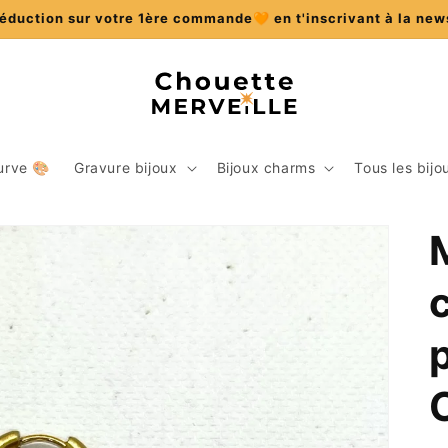
éduction sur votre 1ère commande🧡 en t'inscrivant à la new
urve 🎨
Gravure bijoux
Bijoux charms
Tous les bijo