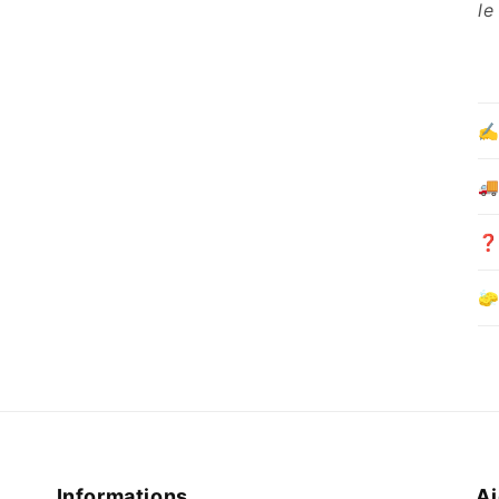
le
✍️
🚚
❓ 
🧽
Informations
A