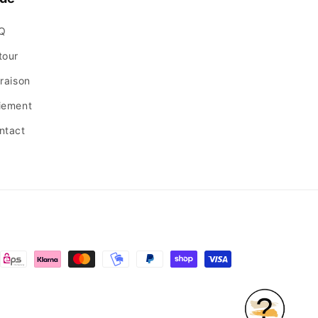
Q
tour
vraison
iement
ntact