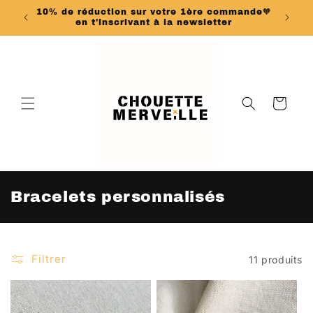
et
est
10% de réduction sur votre 1ère commande🧡
passer
en t'inscrivant à la newsletter
au
contenu
Panier
C
Bracelets personnalisés
o
l
l
Filtrer
11 produits
e
c
t