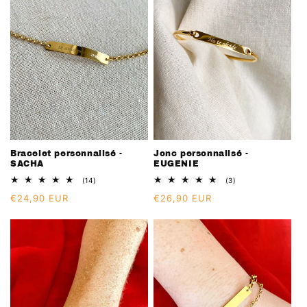
i
o
n
:
Bracelet personnalisé -
Jonc personnalisé -
SACHA
EUGENIE
14
3
(14)
(3)
total
total
Prix
€24,90 EUR
Prix
€26,90 EUR
des
des
critiques
critiques
habituel
habituel