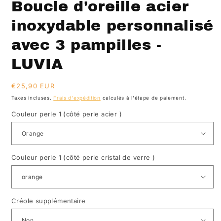
Boucle d'oreille acier
une
u
fenêtre
f
modale
m
inoxydable personnalisé
avec 3 pampilles -
LUVIA
Prix
€25,90 EUR
habituel
Taxes incluses.
Frais d'expédition
calculés à l'étape de paiement.
Couleur perle 1 (côté perle acier )
Couleur perle 1 (côté perle cristal de verre )
Créole supplémentaire