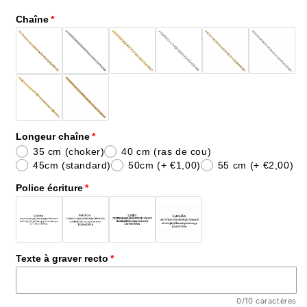
quantité
quantité
Chaîne
de
de
Collier
Collier
charms
charms
pendentif
pendentif
gravé
gravé
barre
barre
-
-
CLAUDE
CLAUDE
Longeur chaîne
35 cm (choker)
40 cm (ras de cou)
45cm (standard)
50cm
(+ €1,00)
55 cm
(+ €2,00)
Police écriture
Texte à graver recto
0/10 caractères