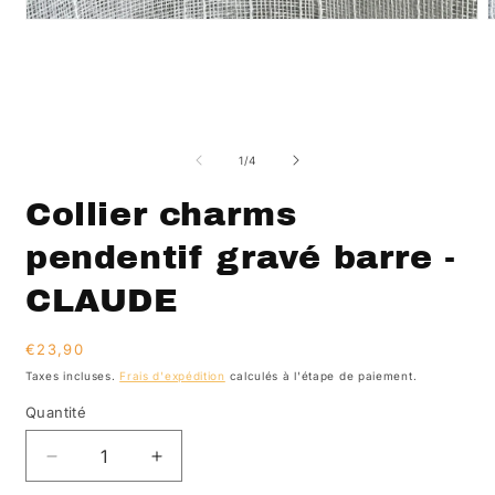
Ouvrir
O
le
l
média
m
1
2
dans
d
une
u
fenêtre
f
modale
m
de
1
/
4
Collier charms
pendentif gravé barre -
CLAUDE
Prix
€23,90
habituel
Taxes incluses.
Frais d'expédition
calculés à l'étape de paiement.
Quantité
Réduire
Augmenter
la
la