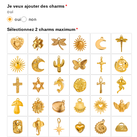
Je veux ajouter des charms
oui
oui
non
Sélectionnez 2 charms maximum