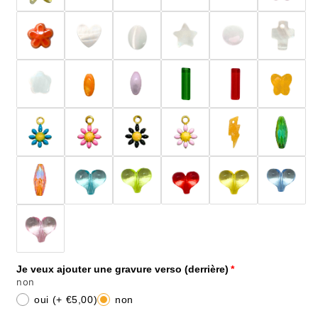
Je veux ajouter une gravure verso (derrière)
non
oui
(+ €5,00)
non