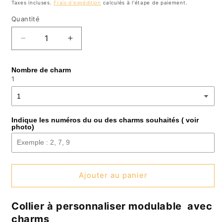
Taxes incluses.
Frais d'expédition
calculés à l'étape de paiement.
Quantité
Réduire
Augmenter
la
la
quantité
quantité
Nombre de charm
de
de
1
Collier
Collier
charms
charms
personnalisés
personnalisés
-
-
Indique les numéros du ou des charms souhaités ( voir
DIVA
DIVA
photo)
Ajouter au panier
Collier à personnaliser modulable avec
charms