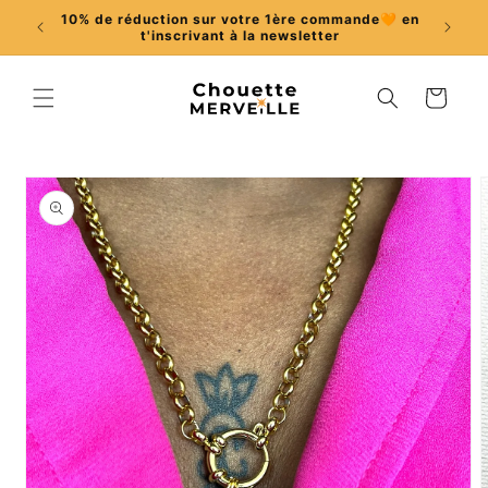
et
spendue
10% de réduction sur votre 1ère commande🧡 en
passer
t'inscrivant à la newsletter
au
contenu
Panier
Passer aux
informations
produits