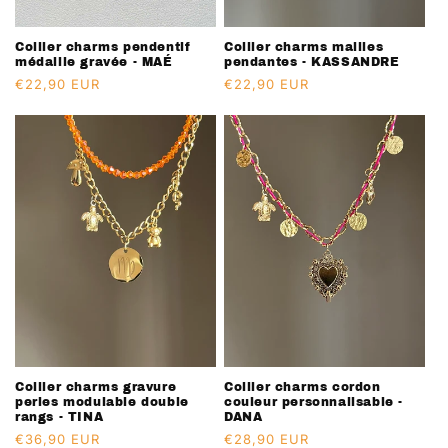
Collier charms pendentif
Collier charms mailles
médaille gravée - MAÉ
pendantes - KASSANDRE
Prix
€22,90 EUR
Prix
€22,90 EUR
habituel
habituel
Collier charms gravure
Collier charms cordon
perles modulable double
couleur personnalisable -
rangs - TINA
DANA
Prix
€36,90 EUR
Prix
€28,90 EUR