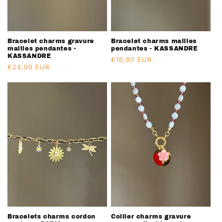
Bracelet charms gravure
Bracelet charms mailles
mailles pendantes -
pendantes - KASSANDRE
KASSANDRE
Prix
€16,90 EUR
Prix
€24,90 EUR
habituel
habituel
Bracelets charms cordon
Collier charms gravure