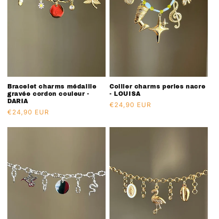
Bracelet charms médaille
Collier charms perles nacre
gravée cordon couleur -
- LOUISA
DARIA
Prix
€24,90 EUR
Prix
€24,90 EUR
habituel
habituel