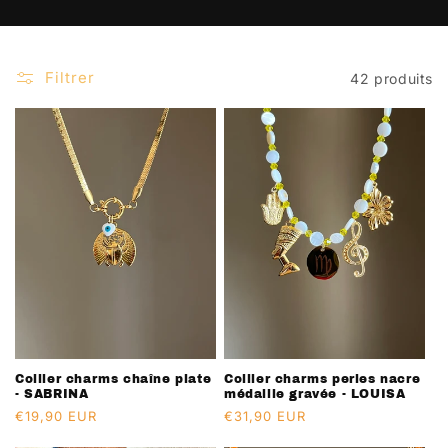
i
o
n
:
Filtrer
42 produits
Collier charms chaîne plate
Collier charms perles nacre
- SABRINA
médaille gravée - LOUISA
Prix
€19,90 EUR
Prix
€31,90 EUR
habituel
habituel