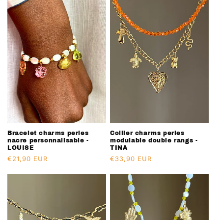
Bracelet charms perles
Collier charms perles
nacre personnalisable -
modulable double rangs -
LOUISE
TINA
Prix
€21,90 EUR
Prix
€33,90 EUR
habituel
habituel