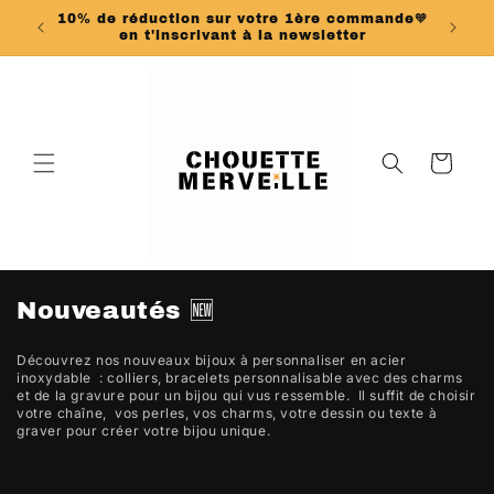
et
10% de réduction sur votre 1ère commande🧡
passer
en t'inscrivant à la newsletter
au
contenu
Panier
C
Nouveautés 🆕
o
l
Découvrez nos nouveaux bijoux à personnaliser en acier
inoxydable : colliers, bracelets personnalisable avec des charms
l
et de la gravure pour un bijou qui vus ressemble. Il suffit de choisir
e
votre chaîne, vos perles, vos charms, votre dessin ou texte à
graver pour créer votre bijou unique.
c
t