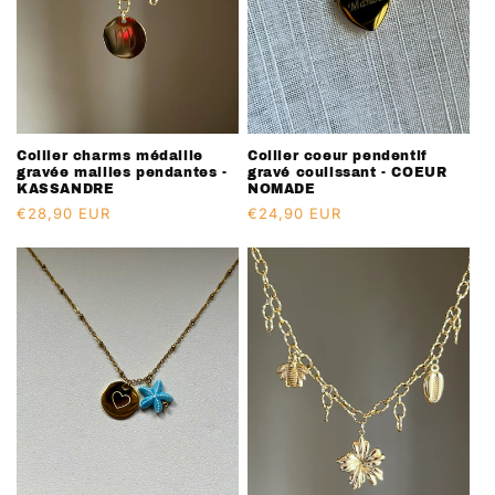
Collier charms médaille
Collier coeur pendentif
gravée mailles pendantes -
gravé coulissant - COEUR
KASSANDRE
NOMADE
Prix
€28,90 EUR
Prix
€24,90 EUR
habituel
habituel