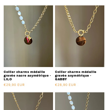
habituel
habituel
Collier charms médaille
Collier charms médaille
gravée nacre asymétrique -
gravée asymétrique -
LILO
GABBY
Prix
€29,90 EUR
Prix
€28,90 EUR
habituel
habituel