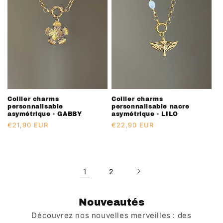
Collier charms
Collier charms
personnalisable
personnalisable nacre
asymétrique - GABBY
asymétrique - LILO
Prix
€21,90 EUR
Prix
€22,90 EUR
habituel
habituel
1
2
Nouveautés
Découvrez nos nouvelles merveilles : des